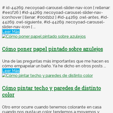
# id-44269 .necoyoad-carousel-slider-nav-icon { rellenar:
#ee1f26 } #id-44269 .necoyoad-carousel-slider-nav-
icon:hover { llenar: #00d1b2 } #id-44269 .owl-antes, #id-
44269 .owl-siguiente, #id-44269 .necoyoad-carousel-
slider-nav-icon { ...
Leer Más
Cómo poner papel pintado sobre azulejos
Una de las preguntas más importantes que me hacen es
cómo empapelar un baño. Ya he dicho en otros posts ...
Leer Más
Cómo pintar techo y paredes de distinto
color
Otro error ocurre cuando tenemos colorante en casa
cuando nos gusta un color, tendemos a movernos y