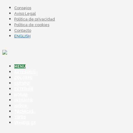
Consejos
Aviso Legal
Política de privacidad
Política de cookies
Contacto
ENGLISH
MENU
ARTESANAL
COLORES
CUERPO
EXTERIOR
HOGAR
INTERIOR
NIÑOS
TÉCNICAS
TIPOS
VEHÍCULOS