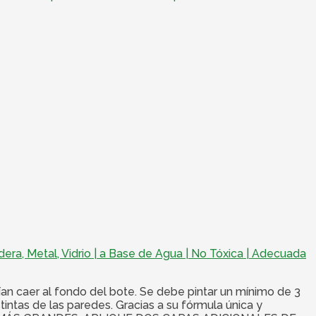
era, Metal, Vidrio | a Base de Agua | No Tóxica | Adecuada
n caer al fondo del bote. Se debe pintar un mínimo de 3
intas de las paredes. Gracias a su fórmula única y