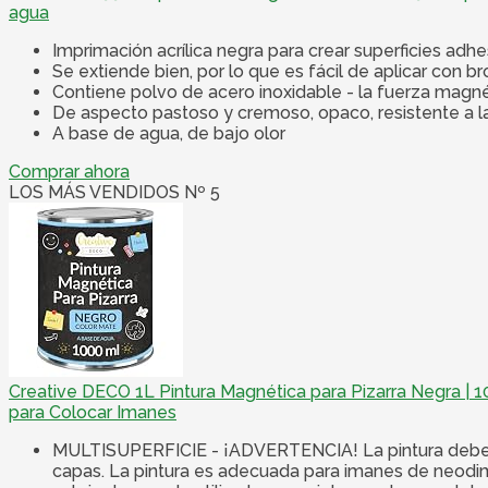
agua
Imprimación acrílica negra para crear superficies adh
Se extiende bien, por lo que es fácil de aplicar con br
Contiene polvo de acero inoxidable - la fuerza magn
De aspecto pastoso y cremoso, opaco, resistente a la
A base de agua, de bajo olor
Comprar ahora
LOS MÁS VENDIDOS Nº 5
Creative DECO 1L Pintura Magnética para Pizarra Negra | 1
para Colocar Imanes
MULTISUPERFICIE - ¡ADVERTENCIA! La pintura debe agi
capas. La pintura es adecuada para imanes de neodimi