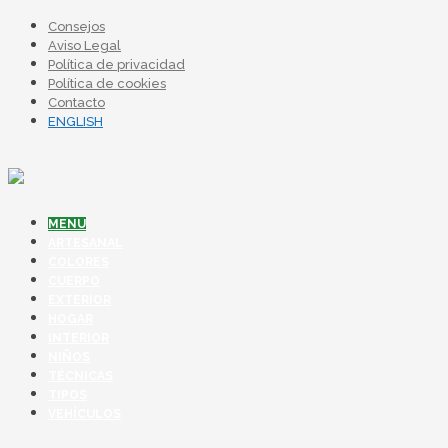
Consejos
Aviso Legal
Política de privacidad
Política de cookies
Contacto
ENGLISH
MENU
ARTESANAL
COLORES
CUERPO
EXTERIOR
HOGAR
INTERIOR
NIÑOS
TÉCNICAS
TIPOS
VEHÍCULOS