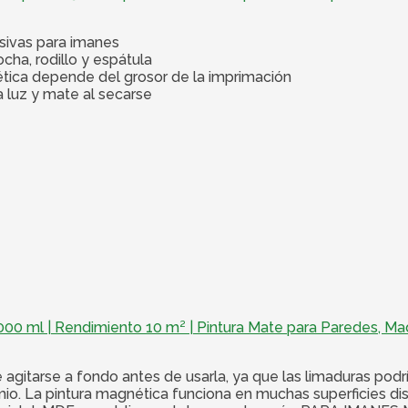
esivas para imanes
ocha, rodillo y espátula
ética depende del grosor de la imprimación
 luz y mate al secarse
000 ml | Rendimiento 10 m² | Pintura Mate para Paredes, Mad
tarse a fondo antes de usarla, ya que las limaduras podría
o. La pintura magnética funciona en muchas superficies dist