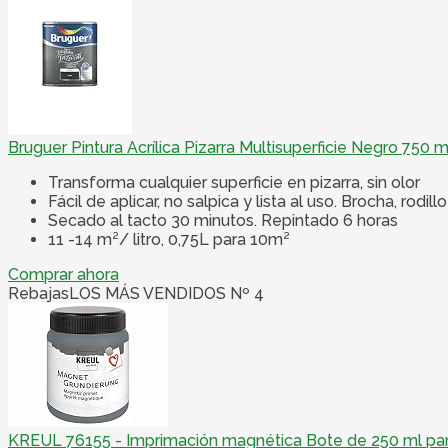
Bruguer Pintura Acrílica Pizarra Multisuperficie Negro 750 m
Transforma cualquier superficie en pizarra, sin olor
Fácil de aplicar, no salpica y lista al uso. Brocha, rodill
Secado al tacto 30 minutos. Repintado 6 horas
11 -14 m²/ litro, 0,75L para 10m²
Comprar ahora
Rebajas
LOS MÁS VENDIDOS Nº 4
KREUL 76155 - Imprimación magnética Bote de 250 ml para 