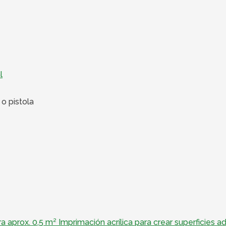
l
o o pistola
aprox. 0,5 m² Imprimación acrílica para crear superficies 