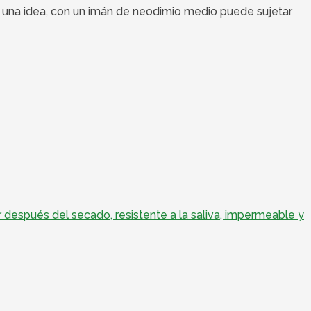
gas una idea, con un imán de neodimio medio puede sujetar
r después del secado, resistente a la saliva, impermeable y