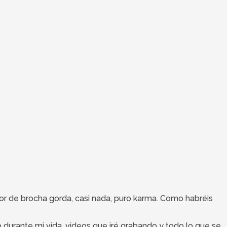
ntor de brocha gorda, casi nada, puro karma. Como habréis
ido durante mi vida, videos que iré grabando y todo lo que se