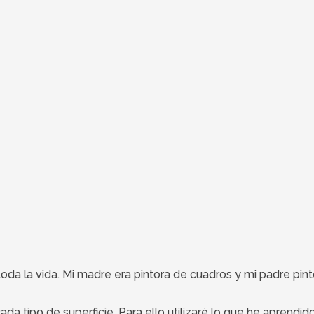
 toda la vida. Mi madre era pintora de cuadros y mi padre pi
 cada tipo de superficie. Para ello utilizaré lo que he aprend