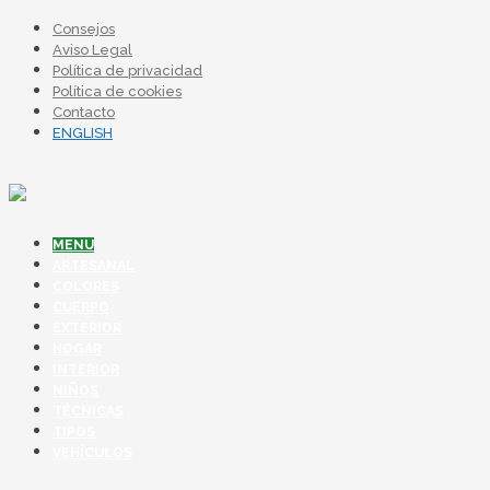
Consejos
Aviso Legal
Política de privacidad
Política de cookies
Contacto
ENGLISH
MENU
ARTESANAL
COLORES
CUERPO
EXTERIOR
HOGAR
INTERIOR
NIÑOS
TÉCNICAS
TIPOS
VEHÍCULOS