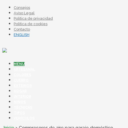
Consejos
Aviso Legal
Política de privacidad
Política de cookies
Contacto
ENGLISH
MENU
ARTESANAL
COLORES
CUERPO
EXTERIOR
HOGAR
INTERIOR
NIÑOS
TÉCNICAS
TIPOS
VEHÍCULOS
Inicio
>
Compresores de aire para garaje doméstico