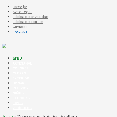
Consejos
Aviso Legal
Política de privacidad
Política de cookies
Contacto
ENGLISH
MENU
ARTESANAL
COLORES
CUERPO
EXTERIOR
HOGAR
INTERIOR
NIÑOS
TÉCNICAS
TIPOS
VEHÍCULOS
Inicio
>
Zancos para trabajos de altura