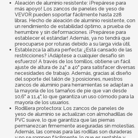
Aleación de aluminio resistente: ¡Prepárese para
más apoyo! Los zancos de paneles de yeso de
VEVOR pueden soportar fácilmente hasta 228
libras. Hecho de aleación de aluminio resistente, con
un rendimiento de estabilidad óptimo, a prueba de
herrumbre y sin deformaciones. ¡Prepárese para
establecer el estándar! Además, ya no tendrá que
preocuparse por roturas debido a su larga vida útil.
Establezca la altura perfecta: ¿Está cansado de las
restricciones? ¡Adáptese a cualquier desafío sin
esfuerzo! A través de los tornillos, obtiene un fácil
ajuste de altura de 24" a 40" para satisfacer diversas
necesidades de trabajo. Además, gracias al diseño
del soporte del talón de 3 posiciones, nuestros
zancos de aluminio para herramientas se adaptan a
la mayoría de los tamaños de pie que van desde
10,6" a 11,4", lo que garantiza un uso cómodo para la
mayoría de los usuarios.
Rodillera protectora: Los zancos de paneles de
yeso de aluminio se actualizan con almohadillas de
PVC suave, lo que garantiza que las piernas
permanezcan firmemente aseguradas sin molestias.
Además, las correas para las rodillas son duraderas
y no se rompen fácilmente, lo que es rentable y