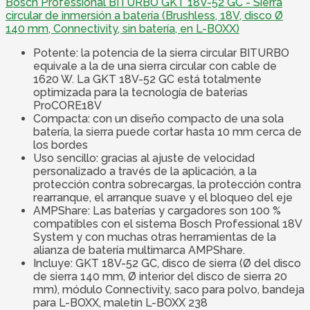
Bosch Professional BITURBO GKT 18V-52 GC - Sierra
circular de inmersión a batería (Brushless, 18V, disco Ø
140 mm, Connectivity, sin batería, en L-BOXX)
Potente: la potencia de la sierra circular BITURBO
equivale a la de una sierra circular con cable de
1620 W. La GKT 18V-52 GC está totalmente
optimizada para la tecnología de baterías
ProCORE18V
Compacta: con un diseño compacto de una sola
batería, la sierra puede cortar hasta 10 mm cerca de
los bordes
Uso sencillo: gracias al ajuste de velocidad
personalizado a través de la aplicación, a la
protección contra sobrecargas, la protección contra
rearranque, el arranque suave y el bloqueo del eje
AMPShare: Las baterías y cargadores son 100 %
compatibles con el sistema Bosch Professional 18V
System y con muchas otras herramientas de la
alianza de batería multimarca AMPShare.
Incluye: GKT 18V-52 GC, disco de sierra (Ø del disco
de sierra 140 mm, Ø interior del disco de sierra 20
mm), módulo Connectivity, saco para polvo, bandeja
para L-BOXX, maletín L-BOXX 238