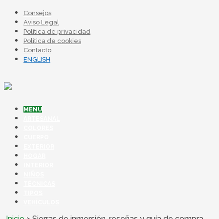
Consejos
Aviso Legal
Política de privacidad
Política de cookies
Contacto
ENGLISH
MENU
ARTESANAL
COLORES
CUERPO
EXTERIOR
HOGAR
INTERIOR
NIÑOS
TÉCNICAS
TIPOS
VEHÍCULOS
Inicio
>
Sierras de inmersión, reseñas y guía de compra