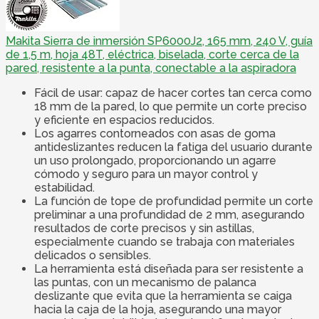
Makita Sierra de inmersión SP6000J2, 165 mm, 240 V, guía
de 1,5 m, hoja 48T, eléctrica, biselada, corte cerca de la
pared, resistente a la punta, conectable a la aspiradora
Fácil de usar: capaz de hacer cortes tan cerca como
18 mm de la pared, lo que permite un corte preciso
y eficiente en espacios reducidos.
Los agarres contorneados con asas de goma
antideslizantes reducen la fatiga del usuario durante
un uso prolongado, proporcionando un agarre
cómodo y seguro para un mayor control y
estabilidad.
La función de tope de profundidad permite un corte
preliminar a una profundidad de 2 mm, asegurando
resultados de corte precisos y sin astillas,
especialmente cuando se trabaja con materiales
delicados o sensibles.
La herramienta está diseñada para ser resistente a
las puntas, con un mecanismo de palanca
deslizante que evita que la herramienta se caiga
hacia la caja de la hoja, asegurando una mayor