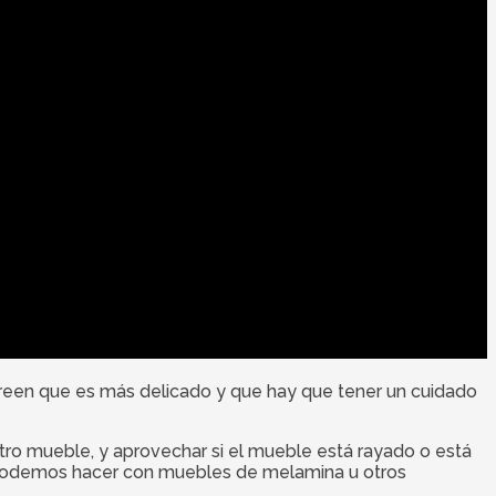
creen que es más delicado y que hay que tener un cuidado
tro mueble, y aprovechar si el mueble está rayado o está
o podemos hacer con muebles de melamina u otros