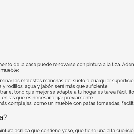
mento de la casa puede renovarse con pintura a la tiza. Además
r mueble:
 eliminar las molestas manchas del suelo o cualquier superfici
y rodillos, agua y jabón será más que suficiente.
ar el tono que mejor se adapte a tu hogar es tarea fácil, ¡lo 
en las que es necesario lijar previamente.
s más complejas, como un mueble con patas torneadas, facilit
ra?
pintura acrílica que contiene yeso, que tiene una alta cubric