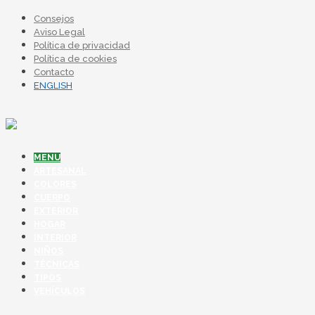
Consejos
Aviso Legal
Política de privacidad
Política de cookies
Contacto
ENGLISH
MENU
ARTESANAL
COLORES
CUERPO
EXTERIOR
HOGAR
INTERIOR
NIÑOS
TÉCNICAS
TIPOS
VEHÍCULOS