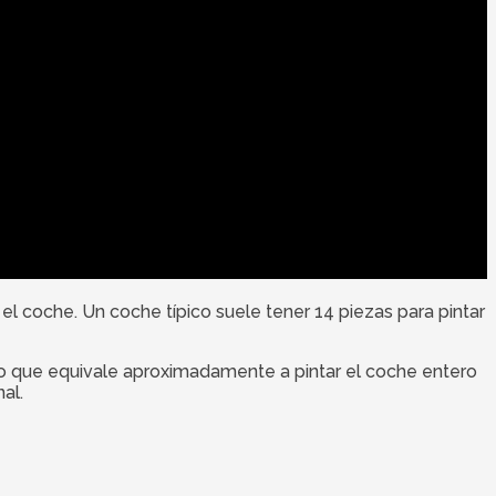
 el coche. Un coche típico suele tener 14 piezas para pintar
 lo que equivale aproximadamente a pintar el coche entero
al.