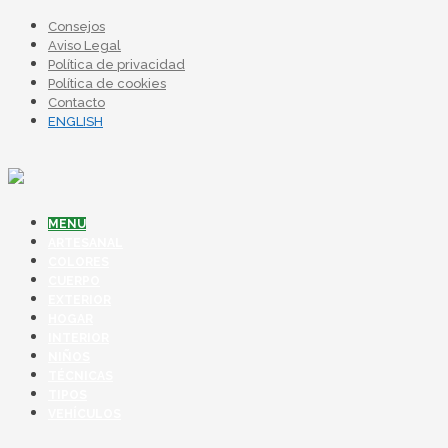
Consejos
Aviso Legal
Política de privacidad
Política de cookies
Contacto
ENGLISH
MENU
ARTESANAL
COLORES
CUERPO
EXTERIOR
HOGAR
INTERIOR
NIÑOS
TÉCNICAS
TIPOS
VEHÍCULOS