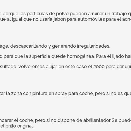
he porque las partículas de polvo pueden arruinar un traba
 al igual que no usaría jabón para automóviles para el acné
otege, descascarillando y generando irregularidades.
0 para que la superficie quede homogénea. Para el lijado h
ltado, volveremos a lijar, en este caso el 2000 para dar uni
intar la zona con pintura en spray para coche, pero si no es q
encerar el coche, pero si no dispone de abrillantador Se pu
brillo original.