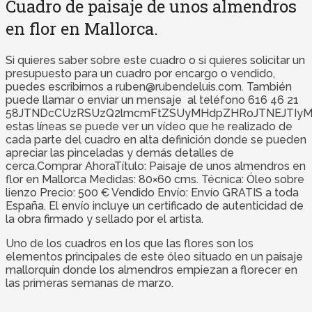
Cuadro de paisaje de unos almendros
en flor en Mallorca.
Si quieres saber sobre este cuadro o si quieres solicitar un
presupuesto para un cuadro por encargo o vendido,
puedes escribirnos a ruben@rubendeluis.com. También
puede llamar o enviar un mensaje al teléfono 616 46 21
58JTNDcCUzRSUzQ2lmcmFtZSUyMHdpZHRoJTNEJTIyMzUw
estas líneas se puede ver un vídeo que he realizado de
cada parte del cuadro en alta definición donde se pueden
apreciar las pinceladas y demás detalles de
cerca.Comprar AhoraTítulo: Paisaje de unos almendros en
flor en Mallorca Medidas: 80×60 cms. Técnica: Óleo sobre
lienzo Precio: 500 € Vendido Envío: Envío GRATIS a toda
España. El envío incluye un certificado de autenticidad de
la obra firmado y sellado por el artista.
Uno de los cuadros en los que las flores son los
elementos principales de este óleo situado en un paisaje
mallorquín donde los almendros empiezan a florecer en
las primeras semanas de marzo.