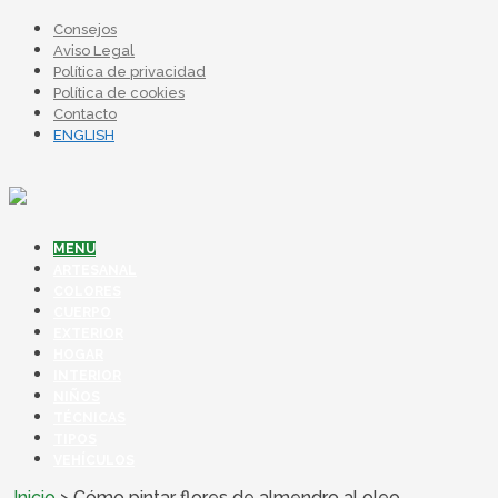
Consejos
Aviso Legal
Política de privacidad
Política de cookies
Contacto
ENGLISH
MENU
ARTESANAL
COLORES
CUERPO
EXTERIOR
HOGAR
INTERIOR
NIÑOS
TÉCNICAS
TIPOS
VEHÍCULOS
Inicio
>
Cómo pintar flores de almendro al oleo