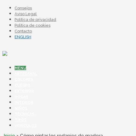
Consejos
Aviso Legal
Política de privacidad
Política de cookies
Contacto
ENGLISH
MENU
ARTESANAL
COLORES
CUERPO
EXTERIOR
HOGAR
INTERIOR
NIÑOS
TÉCNICAS
TIPOS
VEHÍCULOS
Inicio
>
Cómo pintar los rodapies de madera