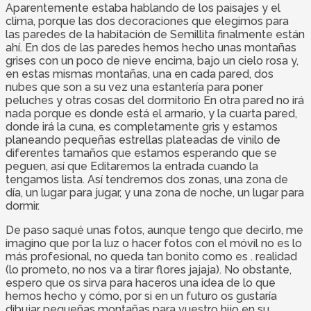
Aparentemente estaba hablando de los paisajes y el
clima, porque las dos decoraciones que elegimos para
las paredes de la habitación de Semillita finalmente están
ahí. En dos de las paredes hemos hecho unas montañas
grises con un poco de nieve encima, bajo un cielo rosa y,
en estas mismas montañas, una en cada pared, dos
nubes que son a su vez una estantería para poner
peluches y otras cosas del dormitorio En otra pared no irá
nada porque es donde está el armario, y la cuarta pared,
donde irá la cuna, es completamente gris y estamos
planeando pequeñas estrellas plateadas de vinilo de
diferentes tamaños que estamos esperando que se
peguen, así que Editaremos la entrada cuando la
tengamos lista. Así tendremos dos zonas, una zona de
día, un lugar para jugar, y una zona de noche, un lugar para
dormir.
De paso saqué unas fotos, aunque tengo que decirlo, me
imagino que por la luz o hacer fotos con el móvil no es lo
más profesional, no queda tan bonito como es . realidad
(lo prometo, no nos va a tirar flores jajaja). No obstante,
espero que os sirva para haceros una idea de lo que
hemos hecho y cómo, por si en un futuro os gustaría
dibujar pequeñas montañas para vuestro hijo en su