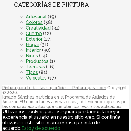
CATEGORÍAS DE PINTURA
Artesanal
(19)
Colores
(58)
Creatividad
(31)
Cuerpo
(12)
Exterior
(27)
Hogar
(31)
Interior
(30)
Niños
(14)
Productos
(1)
Técnicas
(16)
Tipos
(81)
Vehículos
(17)
Pintura para todas las superficies – Pintura-para.com
Copyright
© 2026.
Ignacio Sánchez participa en el Programa de Afiliados de
Amazon EU con enlaces a Amazon.es., obteniendo ingresos por
las compras adscritas que cumplen los requisitos aplicables.
Utilizamos cookies para asegurar que damos la mejor
experiencia al usuario en nuestro sitio web. Si continúa
utilizando este sitio asumiremos que está de
acuerdo.
Estoy de acuerdo