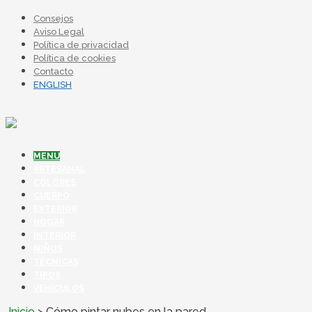
Consejos
Aviso Legal
Política de privacidad
Política de cookies
Contacto
ENGLISH
MENU
ARTESANAL
COLORES
CUERPO
EXTERIOR
HOGAR
INTERIOR
NIÑOS
TÉCNICAS
TIPOS
VEHÍCULOS
Inicio
>
Cómo pintar nubes en la pared