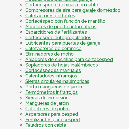
Cortacésped eléctricas con cable
Compresores de aire para garaje doméstico
Calefactores portátiles
Cortacésped con función de mantillo
Abridores de puerta automáticos
Esparcidores de fertilizantes
Cortacésped autopropulsados
Lubricantes para puertas de garaje
Calefactores de cerámica
Eliminadores de moho
Afiladores de cuchillas para cortacésped
Sopladores de hojas inalámbricos
Cortacéspedes manuales
Calentadores infrarrojos
Sierras circulares inalámbricas
Porta mangueras de jardín
Termómetros infrarrojos
Sierras de inmersión
Mangueras de jardín
Colectores de polvo
Aspersores para césped
Fertilizantes para césped
Taladros con cable