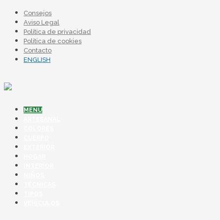
Consejos
Aviso Legal
Política de privacidad
Política de cookies
Contacto
ENGLISH
MENU
ARTESANAL
COLORES
CUERPO
EXTERIOR
HOGAR
INTERIOR
NIÑOS
TÉCNICAS
TIPOS
VEHÍCULOS