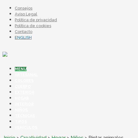
Consejos
Aviso Legal
Política de privacidad
Política de cookies
Contacto
ENGLISH
MENU
ARTESANAL
COLORES
CUERPO
EXTERIOR
HOGAR
INTERIOR
NIÑOS
TÉCNICAS
TIPOS
VEHÍCULOS
Inicio
>
Creatividad
>
Hogar
>
Niños
>
Pintar animales