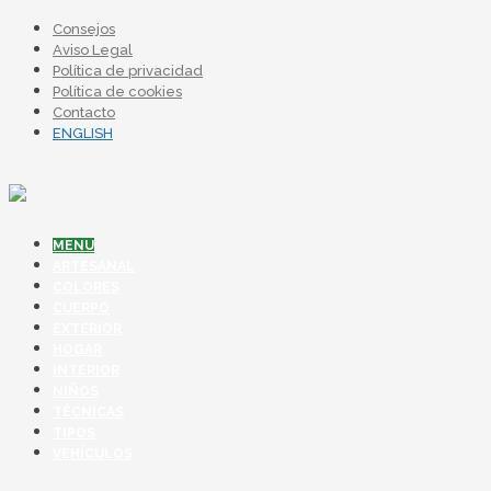
Consejos
Aviso Legal
Política de privacidad
Política de cookies
Contacto
ENGLISH
MENU
ARTESANAL
COLORES
CUERPO
EXTERIOR
HOGAR
INTERIOR
NIÑOS
TÉCNICAS
TIPOS
VEHÍCULOS