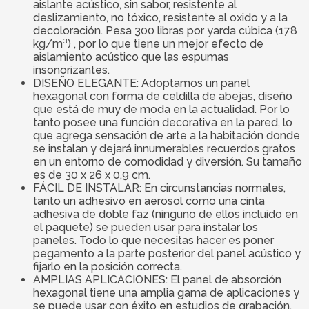
aislante acústico, sin sabor, resistente al
deslizamiento, no tóxico, resistente al oxido y a la
decoloración. Pesa 300 libras por yarda cúbica (178
kg/m³) , por lo que tiene un mejor efecto de
aislamiento acústico que las espumas
insonorizantes.
DISEÑO ELEGANTE: Adoptamos un panel
hexagonal con forma de celdilla de abejas, diseño
que está de muy de moda en la actualidad. Por lo
tanto posee una función decorativa en la pared, lo
que agrega sensación de arte a la habitación donde
se instalan y dejará innumerables recuerdos gratos
en un entorno de comodidad y diversión. Su tamaño
es de 30 x 26 x 0,9 cm.
FÁCIL DE INSTALAR: En circunstancias normales,
tanto un adhesivo en aerosol como una cinta
adhesiva de doble faz (ninguno de ellos incluido en
el paquete) se pueden usar para instalar los
paneles. Todo lo que necesitas hacer es poner
pegamento a la parte posterior del panel acústico y
fijarlo en la posición correcta.
AMPLIAS APLICACIONES: El panel de absorción
hexagonal tiene una amplia gama de aplicaciones y
se puede usar con éxito en estudios de grabación,