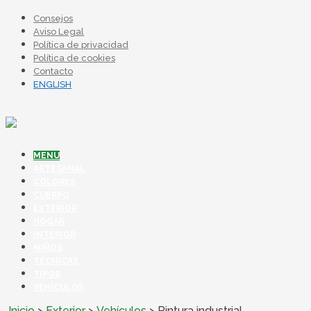
Consejos
Aviso Legal
Política de privacidad
Política de cookies
Contacto
ENGLISH
MENU
ARTESANAL
COLORES
CUERPO
EXTERIOR
HOGAR
INTERIOR
NIÑOS
TÉCNICAS
TIPOS
VEHÍCULOS
Inicio
>
Exterior
>
Vehículos
>
Pintura industrial