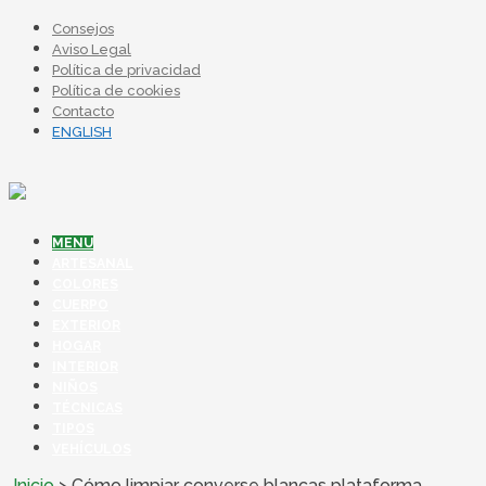
Consejos
Aviso Legal
Política de privacidad
Política de cookies
Contacto
ENGLISH
MENU
ARTESANAL
COLORES
CUERPO
EXTERIOR
HOGAR
INTERIOR
NIÑOS
TÉCNICAS
TIPOS
VEHÍCULOS
Inicio
>
Cómo limpiar converse blancas plataforma