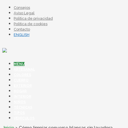
Consejos
Aviso Legal
Política de privacidad
Política de cookies
Contacto
ENGLISH
MENU
ARTESANAL
COLORES
CUERPO
EXTERIOR
HOGAR
INTERIOR
NIÑOS
TÉCNICAS
TIPOS
VEHÍCULOS
Inicio
>
Cómo limpiar converse blancas sin lavadora