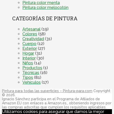
Pintura color menta
Pintura color melocotón
CATEGORÍAS DE PINTURA
Artesanal
(19)
Colores
(58)
Creatividad
(31)
Cuerpo
(12)
Exterior
(27)
Hogar
(31)
Interior
(30)
Niños
(14)
Productos
(1)
Técnicas
(16)
Tipos
(81)
Vehículos
(17)
Pintura para todas las superficies – Pintura-para.com
Copyright
© 2026.
Ignacio Sánchez participa en el Programa de Afiliados de
Amazon EU con enlaces a Amazon.es., obteniendo ingresos por
las compras adscritas que cumplen los requisitos aplicables.
Utilizamos cookies para asegurar que damos la mejor