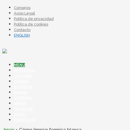
Consejos
Aviso Legal
Política de privacidad
Política de cookies
Contacto
ENGLISH
MENU
ARTESANAL
COLORES
CUERPO
EXTERIOR
HOGAR
INTERIOR
NIÑOS
TÉCNICAS
TIPOS
VEHÍCULOS
Inicio
>
Cómo limpiar formica blanca