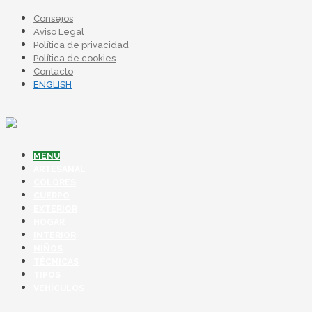
Consejos
Aviso Legal
Política de privacidad
Política de cookies
Contacto
ENGLISH
MENU
ARTESANAL
COLORES
CUERPO
EXTERIOR
HOGAR
INTERIOR
NIÑOS
TÉCNICAS
TIPOS
VEHÍCULOS