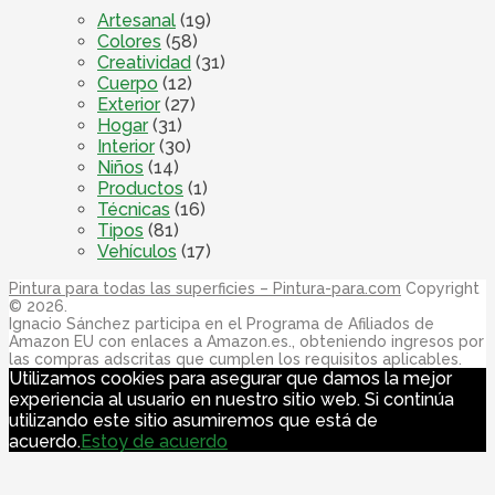
Artesanal
(19)
Colores
(58)
Creatividad
(31)
Cuerpo
(12)
Exterior
(27)
Hogar
(31)
Interior
(30)
Niños
(14)
Productos
(1)
Técnicas
(16)
Tipos
(81)
Vehículos
(17)
Pintura para todas las superficies – Pintura-para.com
Copyright
© 2026.
Ignacio Sánchez participa en el Programa de Afiliados de
Amazon EU con enlaces a Amazon.es., obteniendo ingresos por
las compras adscritas que cumplen los requisitos aplicables.
Utilizamos cookies para asegurar que damos la mejor
experiencia al usuario en nuestro sitio web. Si continúa
utilizando este sitio asumiremos que está de
acuerdo.
Estoy de acuerdo