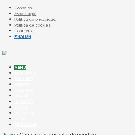
Consejos
Aviso Legal
Política de privacidad
Política de cookies
Contacto
ENGLISH
MENU
ARTESANAL
COLORES
CUERPO
EXTERIOR
HOGAR
INTERIOR
NIÑOS
TÉCNICAS
TIPOS
VEHÍCULOS
Inicio
>
Cómo reparar un reloj de pendulo