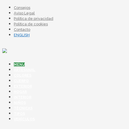
Consejos
Aviso Legal
Política de privacidad
Política de cookies
Contacto
ENGLISH
MENU
ARTESANAL
COLORES
CUERPO
EXTERIOR
HOGAR
INTERIOR
NIÑOS
TÉCNICAS
TIPOS
VEHÍCULOS