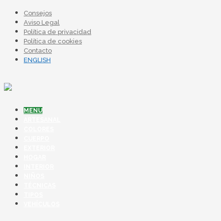
Consejos
Aviso Legal
Política de privacidad
Política de cookies
Contacto
ENGLISH
MENU
ARTESANAL
COLORES
CUERPO
EXTERIOR
HOGAR
INTERIOR
NIÑOS
TÉCNICAS
TIPOS
VEHÍCULOS