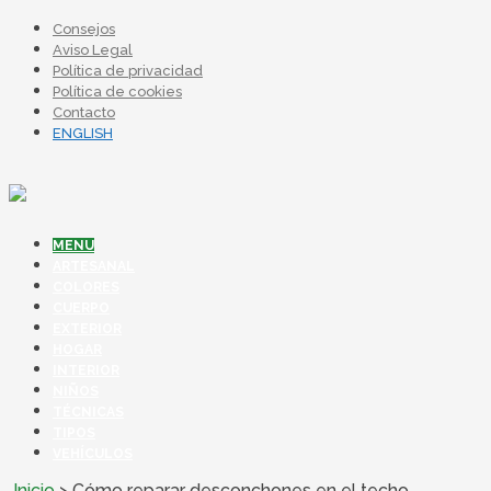
Consejos
Aviso Legal
Política de privacidad
Política de cookies
Contacto
ENGLISH
MENU
ARTESANAL
COLORES
CUERPO
EXTERIOR
HOGAR
INTERIOR
NIÑOS
TÉCNICAS
TIPOS
VEHÍCULOS
Inicio
>
Cómo reparar desconchones en el techo