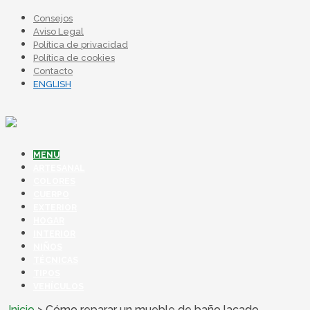
Consejos
Aviso Legal
Política de privacidad
Política de cookies
Contacto
ENGLISH
MENU
ARTESANAL
COLORES
CUERPO
EXTERIOR
HOGAR
INTERIOR
NIÑOS
TÉCNICAS
TIPOS
VEHÍCULOS
Inicio
>
Cómo reparar un mueble de baño lacado