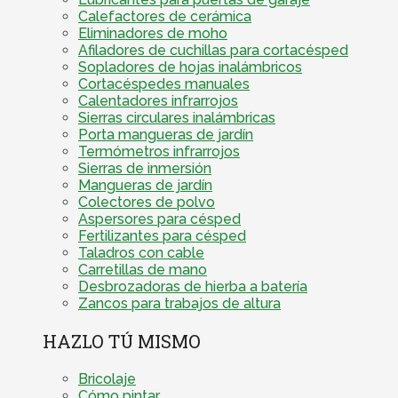
Calefactores de cerámica
Eliminadores de moho
Afiladores de cuchillas para cortacésped
Sopladores de hojas inalámbricos
Cortacéspedes manuales
Calentadores infrarrojos
Sierras circulares inalámbricas
Porta mangueras de jardín
Termómetros infrarrojos
Sierras de inmersión
Mangueras de jardín
Colectores de polvo
Aspersores para césped
Fertilizantes para césped
Taladros con cable
Carretillas de mano
Desbrozadoras de hierba a batería
Zancos para trabajos de altura
HAZLO TÚ MISMO
Bricolaje
Cómo pintar