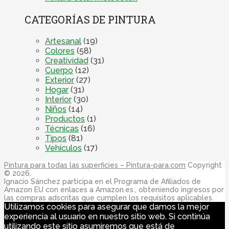
CATEGORÍAS DE PINTURA
Artesanal
(19)
Colores
(58)
Creatividad
(31)
Cuerpo
(12)
Exterior
(27)
Hogar
(31)
Interior
(30)
Niños
(14)
Productos
(1)
Técnicas
(16)
Tipos
(81)
Vehículos
(17)
Pintura para todas las superficies – Pintura-para.com
Copyright
© 2026.
Ignacio Sánchez participa en el Programa de Afiliados de
Amazon EU con enlaces a Amazon.es., obteniendo ingresos por
las compras adscritas que cumplen los requisitos aplicables.
Utilizamos cookies para asegurar que damos la mejor
experiencia al usuario en nuestro sitio web. Si continúa
utilizando este sitio asumiremos que está de