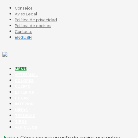
Consejos
Aviso Legal
Política de privacidad
Política de cookies
Contacto
ENGLISH
MENU
ARTESANAL
COLORES
CUERPO
EXTERIOR
HOGAR
INTERIOR
NIÑOS
TÉCNICAS
TIPOS
VEHÍCULOS
Inicio
>
Cómo reparar un grifo de cocina que gotea