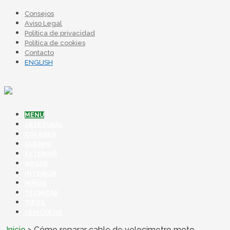
Consejos
Aviso Legal
Política de privacidad
Política de cookies
Contacto
ENGLISH
MENU
ARTESANAL
COLORES
CUERPO
EXTERIOR
HOGAR
INTERIOR
NIÑOS
TÉCNICAS
TIPOS
VEHÍCULOS
Inicio
>
Cómo reparar cable de velocimetro moto