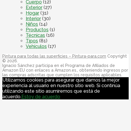
Cuerpo
(12)
Exterior
(27)
Hogar
(31)
Interior
(30)
Niños
(14)
Productos
(1)
Técnicas
(16)
Tipos
(81)
Vehículos
(17)
Pintura para todas las superficies – Pintura-para.com
Copyright
© 2026.
Ignacio Sánchez participa en el Programa de Afiliados de
Amazon EU con enlaces a Amazon.es., obteniendo ingresos por
las compras adscritas que cumplen los requisitos aplicables.
Utilizamos cookies para asegurar que damos la mejor
experiencia al usuario en nuestro sitio web. Si continúa
utilizando este sitio asumiremos que está de
acuerdo.
Estoy de acuerdo