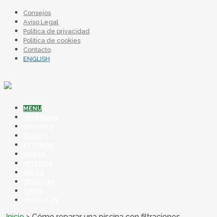
Consejos
Aviso Legal
Política de privacidad
Política de cookies
Contacto
ENGLISH
MENU
ARTESANAL
COLORES
CUERPO
EXTERIOR
HOGAR
INTERIOR
NIÑOS
TÉCNICAS
TIPOS
VEHÍCULOS
Inicio
>
Cómo reparar una piscina con filtraciones