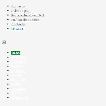
Consejos
Aviso Legal
Política de privacidad
Política de cookies
Contacto
ENGLISH
MENU
ARTESANAL
COLORES
CUERPO
EXTERIOR
HOGAR
INTERIOR
NIÑOS
TÉCNICAS
TIPOS
VEHÍCULOS