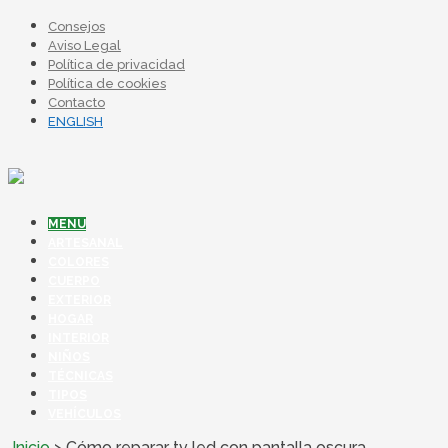
Consejos
Aviso Legal
Política de privacidad
Política de cookies
Contacto
ENGLISH
MENU
ARTESANAL
COLORES
CUERPO
EXTERIOR
HOGAR
INTERIOR
NIÑOS
TÉCNICAS
TIPOS
VEHÍCULOS
Inicio
>
Cómo reparar tv led con pantalla oscura