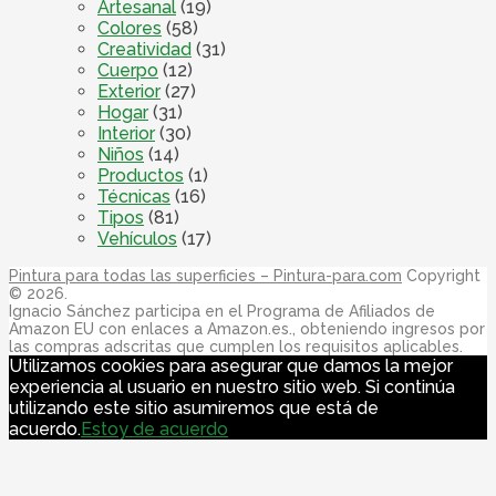
Artesanal
(19)
Colores
(58)
Creatividad
(31)
Cuerpo
(12)
Exterior
(27)
Hogar
(31)
Interior
(30)
Niños
(14)
Productos
(1)
Técnicas
(16)
Tipos
(81)
Vehículos
(17)
Pintura para todas las superficies – Pintura-para.com
Copyright
© 2026.
Ignacio Sánchez participa en el Programa de Afiliados de
Amazon EU con enlaces a Amazon.es., obteniendo ingresos por
las compras adscritas que cumplen los requisitos aplicables.
Utilizamos cookies para asegurar que damos la mejor
experiencia al usuario en nuestro sitio web. Si continúa
utilizando este sitio asumiremos que está de
acuerdo.
Estoy de acuerdo