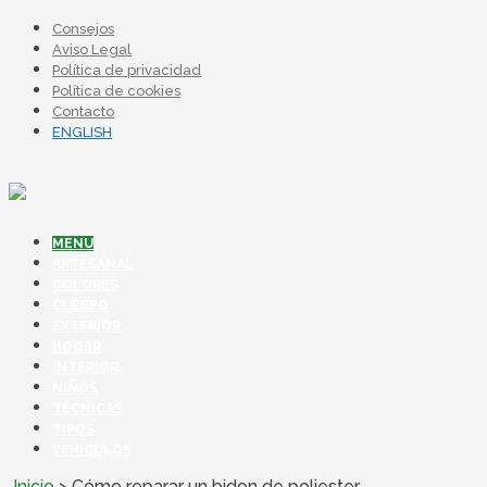
Consejos
Aviso Legal
Política de privacidad
Política de cookies
Contacto
ENGLISH
MENU
ARTESANAL
COLORES
CUERPO
EXTERIOR
HOGAR
INTERIOR
NIÑOS
TÉCNICAS
TIPOS
VEHÍCULOS
Inicio
>
Cómo reparar un bidon de poliester