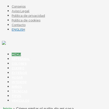
Consejos
Aviso Legal
Política de privacidad
Política de cookies
Contacto
ENGLISH
MENU
ARTESANAL
COLORES
CUERPO
EXTERIOR
HOGAR
INTERIOR
NIÑOS
TÉCNICAS
TIPOS
VEHÍCULOS
Inicio
>
Cómo pintar el patio de mi casa